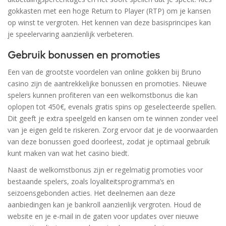
gokkasten met een hoge Return to Player (RTP) om je kansen
op winst te vergroten. Het kennen van deze basisprincipes kan
je speelervaring aanzienlijk verbeteren.
Gebruik bonussen en promoties
Een van de grootste voordelen van online gokken bij Bruno
casino zijn de aantrekkelijke bonussen en promoties. Nieuwe
spelers kunnen profiteren van een welkomstbonus die kan
oplopen tot 450€, evenals gratis spins op geselecteerde spellen.
Dit geeft je extra speelgeld en kansen om te winnen zonder veel
van je eigen geld te riskeren. Zorg ervoor dat je de voorwaarden
van deze bonussen goed doorleest, zodat je optimaal gebruik
kunt maken van wat het casino biedt.
Naast de welkomstbonus zijn er regelmatig promoties voor
bestaande spelers, zoals loyaliteitsprogramma’s en
seizoensgebonden acties. Het deelnemen aan deze
aanbiedingen kan je bankroll aanzienlijk vergroten. Houd de
website en je e-mail in de gaten voor updates over nieuwe