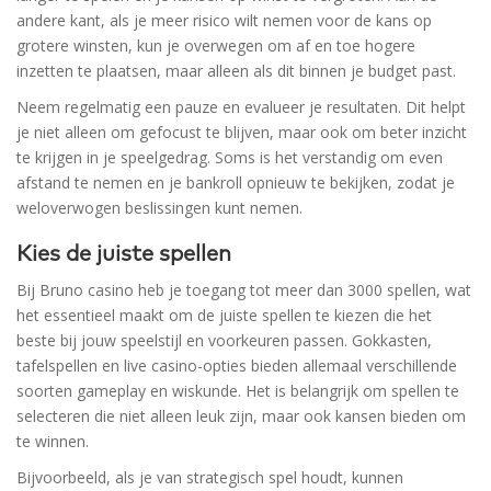
andere kant, als je meer risico wilt nemen voor de kans op
grotere winsten, kun je overwegen om af en toe hogere
inzetten te plaatsen, maar alleen als dit binnen je budget past.
Neem regelmatig een pauze en evalueer je resultaten. Dit helpt
je niet alleen om gefocust te blijven, maar ook om beter inzicht
te krijgen in je speelgedrag. Soms is het verstandig om even
afstand te nemen en je bankroll opnieuw te bekijken, zodat je
weloverwogen beslissingen kunt nemen.
Kies de juiste spellen
Bij Bruno casino heb je toegang tot meer dan 3000 spellen, wat
het essentieel maakt om de juiste spellen te kiezen die het
beste bij jouw speelstijl en voorkeuren passen. Gokkasten,
tafelspellen en live casino-opties bieden allemaal verschillende
soorten gameplay en wiskunde. Het is belangrijk om spellen te
selecteren die niet alleen leuk zijn, maar ook kansen bieden om
te winnen.
Bijvoorbeeld, als je van strategisch spel houdt, kunnen