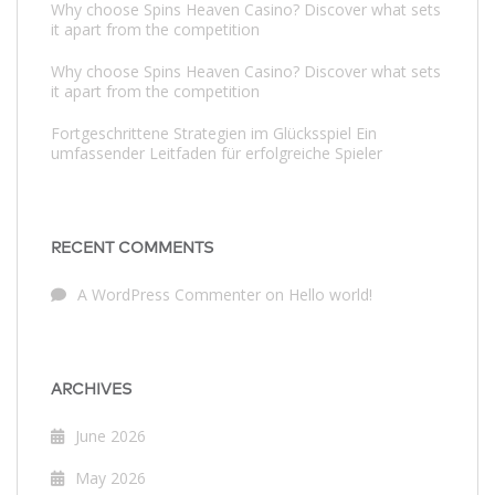
Why choose Spins Heaven Casino? Discover what sets
it apart from the competition
Why choose Spins Heaven Casino? Discover what sets
it apart from the competition
Fortgeschrittene Strategien im Glücksspiel Ein
umfassender Leitfaden für erfolgreiche Spieler
RECENT COMMENTS
A WordPress Commenter
on
Hello world!
ARCHIVES
June 2026
May 2026