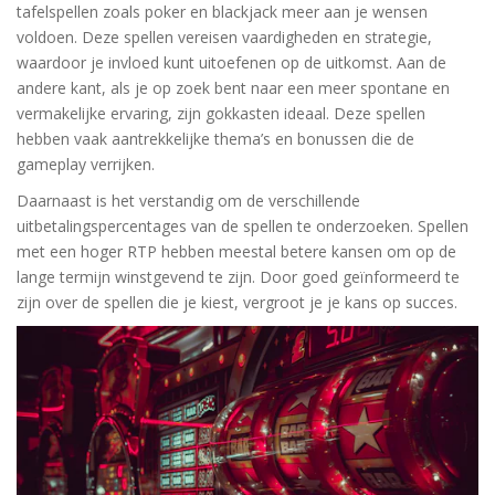
tafelspellen zoals poker en blackjack meer aan je wensen
voldoen. Deze spellen vereisen vaardigheden en strategie,
waardoor je invloed kunt uitoefenen op de uitkomst. Aan de
andere kant, als je op zoek bent naar een meer spontane en
vermakelijke ervaring, zijn gokkasten ideaal. Deze spellen
hebben vaak aantrekkelijke thema’s en bonussen die de
gameplay verrijken.
Daarnaast is het verstandig om de verschillende
uitbetalingspercentages van de spellen te onderzoeken. Spellen
met een hoger RTP hebben meestal betere kansen om op de
lange termijn winstgevend te zijn. Door goed geïnformeerd te
zijn over de spellen die je kiest, vergroot je je kans op succes.