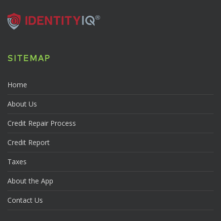
SITEMAP
Home
About Us
Credit Repair Process
Credit Report
Taxes
About the App
Contact Us