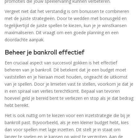
promoties die jouw speelervaring kunnen verbeteren.
Vergeet niet dat het verstandig is om bonussen te combineren
met de juiste strategieën. Door te wedden met bonusgeld en
tegelijkertijd de juiste spellen te kiezen, kun je je winstkansen
maximaliseren. Dit vraagt om een goede planning en een
doordachte aanpak.
Beheer je bankroll effectief
Een cruciaal aspect van succesvol gokken is het effectief
beheren van je bankroll. Dit betekent dat je een budget moet
vaststellen en je hieraan moet houden, ongeacht de uitkomst
van je spellen. Door je limieten vast te stellen, voorkom je dat je
in een spiraal van verlies terechtkomt. Bepaal van tevoren
hoeveel geld je bereid bent te verliezen en stop als je dat bedrag
hebt bereikt.
Het is ook nuttig om te kiezen voor een inzetstrategie die bij je
bankroll past. Bijvoorbeeld, als je een kleiner budget hebt, kies
dan voor spellen met lage inzetten. Dit stelt je in staat om
langer te spelen en je kansen op winst te vergroten. Aan de