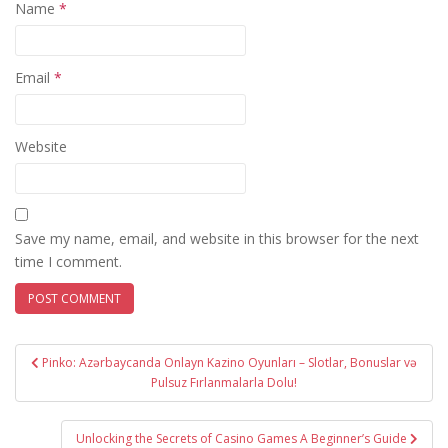
Name
*
Email
*
Website
Save my name, email, and website in this browser for the next
time I comment.
Post
Pinko: Azərbaycanda Onlayn Kazino Oyunları – Slotlar, Bonuslar və
navigation
Pulsuz Fırlanmalarla Dolu!
Unlocking the Secrets of Casino Games A Beginner’s Guide