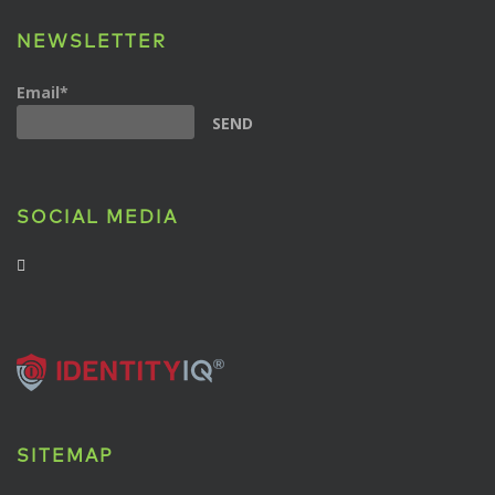
NEWSLETTER
Email*
SOCIAL MEDIA
SITEMAP