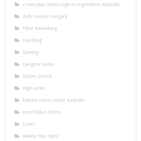
crown play casino login or registration Australia
dolly casinos Hungary
Efbet Bewertung
Gambling
Gaming
Gangsta casino
GGBet Greece
High Limits
kahuna casino online Australia
leon Καζίνο Online
Lizaro
Malina Free Spins