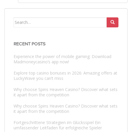
Search
for:
RECENT POSTS
Experience the power of mobile gaming: Download
Madmoneycasino’s app now!
Explore top casino bonuses in 2026: Amazing offers at
LuckyWave you can’t miss
Why choose Spins Heaven Casino? Discover what sets
it apart from the competition
Why choose Spins Heaven Casino? Discover what sets
it apart from the competition
Fortgeschrittene Strategien im Glücksspiel Ein
umfassender Leitfaden für erfolgreiche Spieler