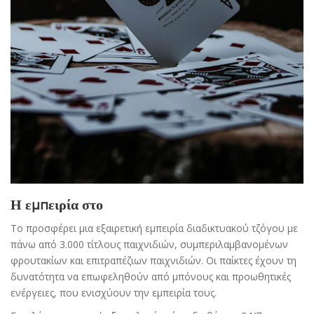
Η εμπειρία στο
Το προσφέρει μια εξαιρετική εμπειρία διαδικτυακού τζόγου με
πάνω από 3.000 τίτλους παιχνιδιών, συμπεριλαμβανομένων
φρουτακίων και επιτραπέζιων παιχνιδιών. Οι παίκτες έχουν τη
δυνατότητα να επωφεληθούν από μπόνους και προωθητικές
ενέργειες, που ενισχύουν την εμπειρία τους.