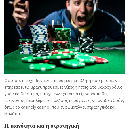
Ωστόσο, η τύχη δεν είναι παρά μια μεταβλητή που μπορεί να
επηρεάσει τις βραχυπρόθεσμες νίκες ή ήττες. Στο μακροχρόνιο
χρονικό διάστημα, η τύχη ενδέχεται να εξισορροπηθεί,
αφήνοντας περιθώρια για άλλους παράγοντες να αναδειχθούν,
όπως το casinoly casino, που ενσωματώνει στρατηγικές και
ικανότητες.
Η ικανότητα και η στρατηγική