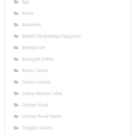
App
Article
Baxterbet
Bet365 Επιτραπέζια Παιχνίδια
Betlabel GR
Blackjack Online
Bruno Casino
Casino Lanista
Casino Review 1xbet
Chicken Road
Chicken Road Game
Corgibet Casino