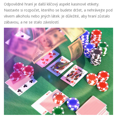
Odpovědné hraní je další klíčový aspekt kasinové etikety.
Nastavte si rozpočet, kterého se budete držet, a nehrávejte pod
vlivem alkoholu nebo jiných látek. Je důležité, aby hraní zůstalo
zábavou, a ne se stalo závislostí.