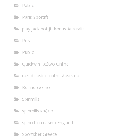
Pablic
Paris Sportifs
play jack pot jill bonus Australia
Post
Public
Quickwin Καζίνο Online
razed casino online Australia
Rollino casino
Spinmills
spinmills καζίνο
spino bon casino England
Sportsbet Greece