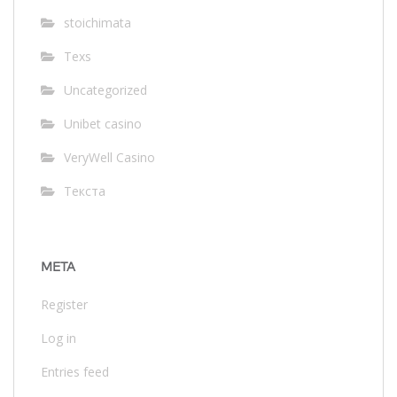
stoichimata
Texs
Uncategorized
Unibet casino
VeryWell Casino
Текста
META
Register
Log in
Entries feed