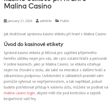
Malina Casino
January 21, 2026
admlnlx
Public
Jak dodržovat správnou kasino etiketu při hraní s Malina Casino
Úvod do kasinové etikety
Správná kasino etiketa je klíčová pro zajištění příjemného
herního zážitku nejen pro vás, ale i pro ostatní hráče a personál.
V online kasinech, jako je Malina Casino, se etiketa vztahuje
nejen na chování u stolu, ale také na interakce s dalšími hráči a
zákaznickou podporou. Uvědomění si základních pravidel vám
pomůže vyhnout se nepříjemnostem, a tak například, pokud
budete potřebovat přístup k vašemu účtu, můžete se podívat na
malina casino login
, abyste měli vše pod kontrolou a zajistili
bezpečnost vaší hry.