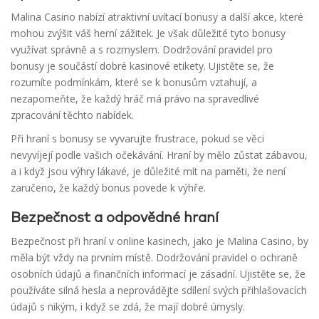
Malina Casino nabízí atraktivní uvítací bonusy a další akce, které
mohou zvýšit váš herní zážitek. Je však důležité tyto bonusy
využívat správně a s rozmyslem. Dodržování pravidel pro
bonusy je součástí dobré kasinové etikety. Ujistěte se, že
rozumíte podmínkám, které se k bonusům vztahují, a
nezapomeňte, že každý hráč má právo na spravedlivé
zpracování těchto nabídek.
Při hraní s bonusy se vyvarujte frustrace, pokud se věci
nevyvíjejí podle vašich očekávání. Hraní by mělo zůstat zábavou,
a i když jsou výhry lákavé, je důležité mít na paměti, že není
zaručeno, že každý bonus povede k výhře.
Bezpečnost a odpovědné hraní
Bezpečnost při hraní v online kasinech, jako je Malina Casino, by
měla být vždy na prvním místě. Dodržování pravidel o ochraně
osobních údajů a finančních informací je zásadní. Ujistěte se, že
používáte silná hesla a neprovádějte sdílení svých přihlašovacích
údajů s nikým, i když se zdá, že mají dobré úmysly.