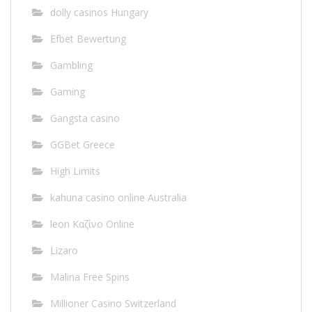
dolly casinos Hungary
Efbet Bewertung
Gambling
Gaming
Gangsta casino
GGBet Greece
High Limits
kahuna casino online Australia
leon Καζίνο Online
Lizaro
Malina Free Spins
Millioner Casino Switzerland