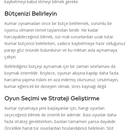
kaybetmeyi kabul etmeyi bilmek gerekir.
Bütçenizi Belirleyin
Kumar oynamadan önce bir bütçe belirlemek, sorumlu bir
oyuncu olmanın temel taşlarından biridir. Ne kadar
harcayabileceğinizi bilmek, sizi mali sorunlardan uzak tutar.
Kumar bütçenizi belirlerken, sadece kaybetmeye hazır olduğunuz
parayı göz önünde bulundurun ve bu miktarı asla aşmamaya
çalışın.
Belirlediğiniz bütçeyi aşmamak için bir zaman sınırlaması da
koymak önemlidir. Böylece, oyunun akışına kapılıp daha fazla
harcama yapma riskini en aza indirmiş olursunuz. Unutmayın,
kumar eğlenceli bir deneyim olmalı, stres kaynağı değil.
Oyun Seçimi ve Strateji Geliştirme
Kumar oynamaya yeni başlayanlar için, hangi oyunları
seçeceğinizi bilmek de önemli bir adımdır. Bazı oyunlar daha
fazla strateji gerektirirken, bazıları tamamen şansa dayalıdır.
Öncelikle hangi tür oyunlardan hoşlandığınızı belirleyin. Slot