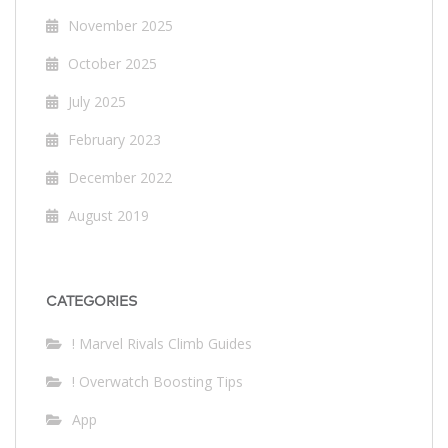
November 2025
October 2025
July 2025
February 2023
December 2022
August 2019
CATEGORIES
! Marvel Rivals Climb Guides
! Overwatch Boosting Tips
App