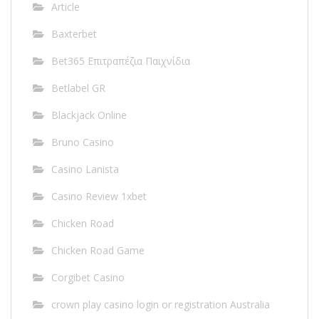
Article
Baxterbet
Bet365 Επιτραπέζια Παιχνίδια
Betlabel GR
Blackjack Online
Bruno Casino
Casino Lanista
Casino Review 1xbet
Chicken Road
Chicken Road Game
Corgibet Casino
crown play casino login or registration Australia