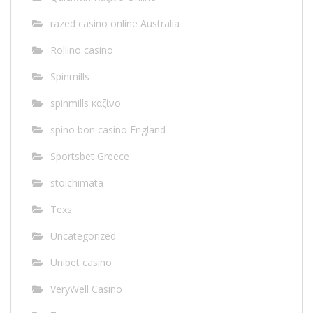
razed casino online Australia
Rollino casino
Spinmills
spinmills καζίνο
spino bon casino England
Sportsbet Greece
stoichimata
Texs
Uncategorized
Unibet casino
VeryWell Casino