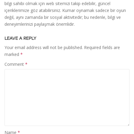
bilgi sahibi olmak için web sitemizi takip edebilir, güncel
içeriklerimize göz atabilirsiniz. Kumar oynamak sadece bir oyun
değil, aynı zamanda bir sosyal aktivitedir; bu nedenle, bilgi ve
deneyimlerinizi paylaşmak önemlidir.
LEAVE A REPLY
Your email address will not be published.
Required fields are
marked
*
Comment
*
Name
*