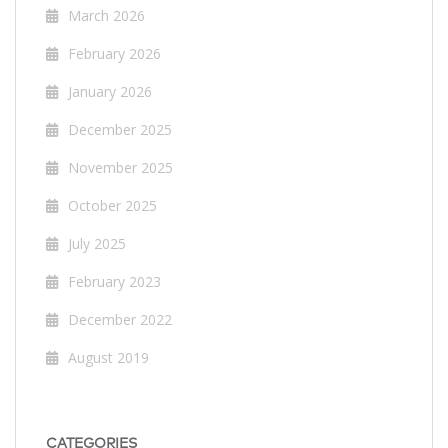
March 2026
February 2026
January 2026
December 2025
November 2025
October 2025
July 2025
February 2023
December 2022
August 2019
CATEGORIES