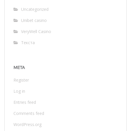
Uncategorized
Unibet casino
VeryWell Casino
Текста
META
Register
Log in
Entries feed
Comments feed
WordPress.org