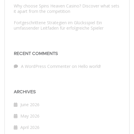
Why choose Spins Heaven Casino? Discover what sets
it apart from the competition
Fortgeschrittene Strategien im Glücksspiel Ein
umfassender Leitfaden für erfolgreiche Spieler
RECENT COMMENTS
A WordPress Commenter
on
Hello world!
ARCHIVES
June 2026
May 2026
April 2026