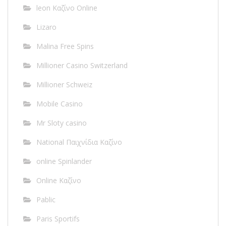
leon Καζίνο Online
Lizaro
Malina Free Spins
Millioner Casino Switzerland
Millioner Schweiz
Mobile Casino
Mr Sloty casino
National Παιχνίδια Καζίνο
online Spinlander
Online Καζίνο
Pablic
Paris Sportifs