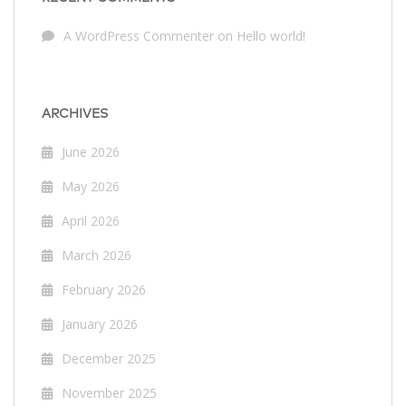
A WordPress Commenter
on
Hello world!
ARCHIVES
June 2026
May 2026
April 2026
March 2026
February 2026
January 2026
December 2025
November 2025