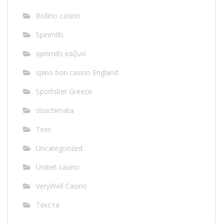
Rollino casino
Spinmills
spinmills καζίνο
spino bon casino England
Sportsbet Greece
stoichimata
Texs
Uncategorized
Unibet casino
VeryWell Casino
Текста