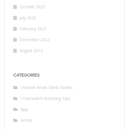
October 2025
July 2025
February 2023
December 2022
August 2019
CATEGORIES
! Marvel Rivals Climb Guides
! Overwatch Boosting Tips
App
Article