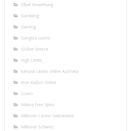
Efbet Bewertung
Gambling
Gaming
Gangsta casino
GGBet Greece
High Limits
kahuna casino online Australia
leon Καζίνο Online
Lizaro
Malina Free Spins
Millioner Casino Switzerland
Millioner Schweiz