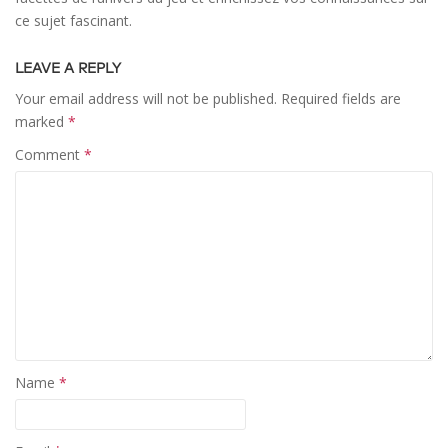
ce sujet fascinant.
LEAVE A REPLY
Your email address will not be published.
Required fields are
marked
*
Comment
*
Name
*