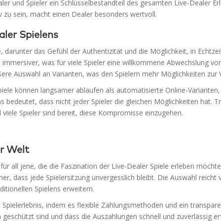
er und Spieler ein Schlüsselbestandteil des gesamten Live-Dealer Erleb
v zu sein, macht einen Dealer besonders wertvoll.
aler Spielens
e, darunter das Gefühl der Authentizität und die Möglichkeit, in Echtze
immersiver, was für viele Spieler eine willkommene Abwechslung von 
ßere Auswahl an Varianten, was den Spielern mehr Möglichkeiten zur V
Spiele können langsamer ablaufen als automatisierte Online-Varianten, w
bedeutet, dass nicht jeder Spieler die gleichen Möglichkeiten hat. Tr
 viele Spieler sind bereit, diese Kompromisse einzugehen.
er Welt
ür all jene, die die Faszination der Live-Dealer Spiele erleben möchte
er, dass jede Spielersitzung unvergesslich bleibt. Die Auswahl reicht 
ditionellen Spielens erweitern.
s Spielerlebnis, indem es flexible Zahlungsmethoden und ein transpar
 geschützt sind und dass die Auszahlungen schnell und zuverlässig erf