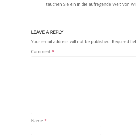
tauchen Sie ein in die aufregende Welt von Wil
LEAVE A REPLY
Your email address will not be published.
Required fi
Comment
*
Name
*