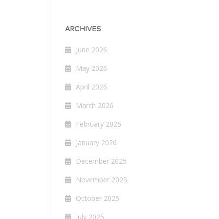
ARCHIVES
June 2026
May 2026
April 2026
March 2026
February 2026
January 2026
December 2025
November 2025
October 2025
July 2025