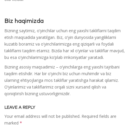
Biz haqimizda
Bizning saytimiz, o’yinchilar uchun eng yaxshi takliflarni taqdim
etish maqsadida yaratilgan. Biz, o’yin dunyosida yangiliklarni
kuzatib boramiz va o’yinchilarimizga eng qiziqarli va foydali
takliflarni taqdim etamiz. Bizda har xil o’yinlar va takliflar mavjud,
bu esa o’yinchilarimizga ko’plab imkoniyatlar yaratadi.
Bizning asosiy maqsadimiz – o’yinchilarga eng yaxshi tajribani
taqdim etishdir. Har bir o’yinchi biz uchun muhimdir va biz
ularning ehtiyojlariga mos takliflar yaratishga harakat qilamiz.
O’yinlarimiz va takliflarimiz orqali sizni xursand qilish va
qoniqtirish bizning ustuvorligimizdir.
LEAVE A REPLY
Your email address will not be published.
Required fields are
marked
*