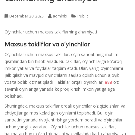
December 20, 2025
admlnlx
Public
O’yinchilar uchun maxsus takliflarning ahamiyati
Maxsus takliflar va o’yinchilar
O’yinchilar uchun maxsus takliflar, o’yin sanoatining muhim
qismlaridan biri hisoblanadi. Bu takliflar, o’yinchilarga ko’proq
imkoniyatlar va foydalar taqdim etadi. Ular, yangi o’yinchilarni
jalb qilish va mavjud o’yinchilarni saqlab qolish uchun ajoyib
vosita bo’lib xizmat qiladi. Takliflar orqali o’yinchilar,
888
o’z
sevimli o’yinlariga yanada ko’proq kirish imkoniyatiga ega
bo’lishadi.
Shuningdek, maxsus takliflar orqali o’yinchilar o’z qiziqishlari va
ehtiyojlariga mos keladigan o’yinlarni topishadi. Bu, o’yin
sanoatini yanada rivojlantirishga yordam beradi va o’yinchilar
uchun yangilik yaratadi. O’yinchilar uchun maxsus takliflar,
haqiqatan ham, o’yin tajribasini yaxshilashda katta ahamiyatga