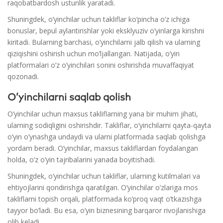
raqobatbardosh ustunlik yaratadi.
Shuningdek, o’yinchilar uchun takliflar ko’pincha o’z ichiga
bonuslar, bepul aylantirishlar yoki eksklyuziv o’yinlarga kirishni
kiritadi. Bularning barchasi, o’yinchilarni jalb qilish va ularning
qiziqishini oshirish uchun mo’ljallangan. Natijada, o’yin
platformalari o’z o’yinchilari sonini oshirishda muvaffaqiyat
qozonadi.
O’yinchilarni saqlab qolish
O’yinchilar uchun maxsus takliflarning yana bir muhim jihati,
ularning sodiqligini oshirishdir. Takliflar, o’yinchilarni qayta-qayta
o’yin o’ynashga undaydi va ularni platformada saqlab qolishga
yordam beradi. O’yinchilar, maxsus takliflardan foydalangan
holda, o’z o’yin tajribalarini yanada boyitishadi.
Shuningdek, o’yinchilar uchun takliflar, ularning kutilmalari va
ehtiyojlarini qondirishga qaratilgan. O’yinchilar o’zlariga mos
takliflarni topish orqali, platformada ko’proq vaqt o’tkazishga
tayyor bo’ladi. Bu esa, o’yin biznesining barqaror rivojlanishiga
olib keladi.