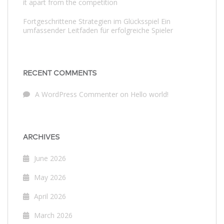
it apart from the competition
Fortgeschrittene Strategien im Glücksspiel Ein
umfassender Leitfaden für erfolgreiche Spieler
RECENT COMMENTS
A WordPress Commenter
on
Hello world!
ARCHIVES
June 2026
May 2026
April 2026
March 2026