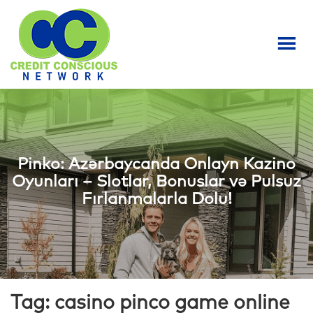
S
k
i
p
t
o
m
a
i
n
Pinko: Azərbaycanda Onlayn Kazino
c
Oyunları – Slotlar, Bonuslar və Pulsuz
o
Fırlanmalarla Dolu!
n
t
e
n
t
Tag:
casino pinco game online