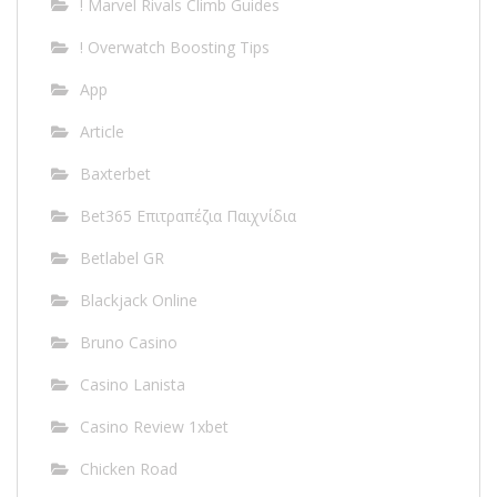
! Marvel Rivals Climb Guides
! Overwatch Boosting Tips
App
Article
Baxterbet
Bet365 Επιτραπέζια Παιχνίδια
Betlabel GR
Blackjack Online
Bruno Casino
Casino Lanista
Casino Review 1xbet
Chicken Road