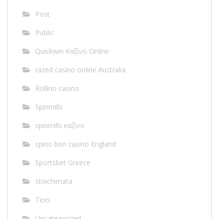
Post
Public
Quickwin Καζίνο Online
razed casino online Australia
Rollino casino
Spinmills
spinmills καζίνο
spino bon casino England
Sportsbet Greece
stoichimata
Texs
Uncategorized