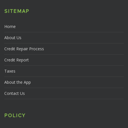
SITEMAP
Home
About Us
Credit Repair Process
Credit Report
Taxes
About the App
Contact Us
POLICY