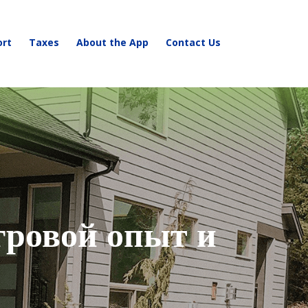
ort
Taxes
About the App
Contact Us
гровой опыт и