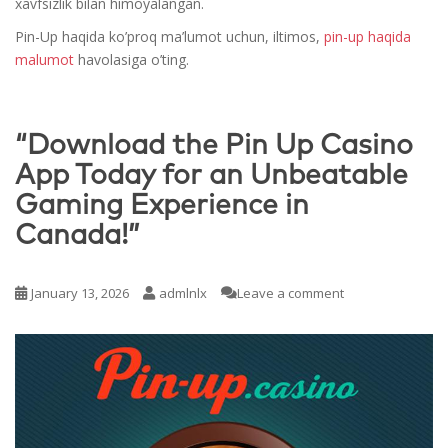
xavfsizlik bilan himoyalangan.
Pin-Up haqida ko’proq ma’lumot uchun, iltimos,
pin-up haqida
malumot
havolasiga o’ting.
“Download the Pin Up Casino
App Today for an Unbeatable
Gaming Experience in
Canada!”
January 13, 2026
admlnlx
Leave a comment