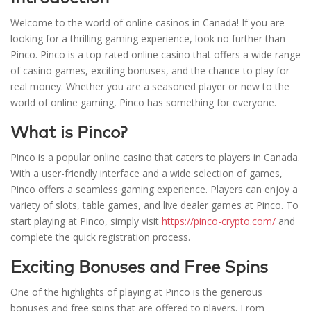
Welcome to the world of online casinos in Canada! If you are
looking for a thrilling gaming experience, look no further than
Pinco. Pinco is a top-rated online casino that offers a wide range
of casino games, exciting bonuses, and the chance to play for
real money. Whether you are a seasoned player or new to the
world of online gaming, Pinco has something for everyone.
What is Pinco?
Pinco is a popular online casino that caters to players in Canada.
With a user-friendly interface and a wide selection of games,
Pinco offers a seamless gaming experience. Players can enjoy a
variety of slots, table games, and live dealer games at Pinco. To
start playing at Pinco, simply visit
https://pinco-crypto.com/
and
complete the quick registration process.
Exciting Bonuses and Free Spins
One of the highlights of playing at Pinco is the generous
bonuses and free spins that are offered to players. From