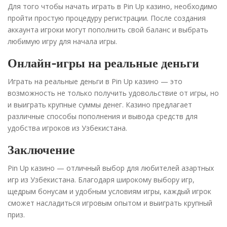
Для того чтобы начать играть в Pin Up казино, необходимо
пройти простую процедуру регистрации. После создания
аккаунта игроки могут пополнить свой баланс и выбрать
любимую игру для начала игры.
Онлайн-игры на реальные деньги
Играть на реальные деньги в Pin Up казино — это
возможность не только получить удовольствие от игры, но
и выиграть крупные суммы денег. Казино предлагает
различные способы пополнения и вывода средств для
удобства игроков из Узбекистана.
Заключение
Pin Up казино — отличный выбор для любителей азартных
игр из Узбекистана. Благодаря широкому выбору игр,
щедрым бонусам и удобным условиям игры, каждый игрок
сможет насладиться игровым опытом и выиграть крупный
приз.