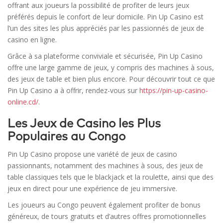
offrant aux joueurs la possibilité de profiter de leurs jeux
préférés depuis le confort de leur domicile. Pin Up Casino est
l’un des sites les plus appréciés par les passionnés de jeux de
casino en ligne.
Grâce à sa plateforme conviviale et sécurisée, Pin Up Casino
offre une large gamme de jeux, y compris des machines à sous,
des jeux de table et bien plus encore. Pour découvrir tout ce que
Pin Up Casino a à offrir, rendez-vous sur
https://pin-up-casino-
online.cd/
.
Les Jeux de Casino les Plus
Populaires au Congo
Pin Up Casino propose une variété de jeux de casino
passionnants, notamment des machines à sous, des jeux de
table classiques tels que le blackjack et la roulette, ainsi que des
jeux en direct pour une expérience de jeu immersive.
Les joueurs au Congo peuvent également profiter de bonus
généreux, de tours gratuits et d’autres offres promotionnelles