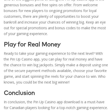
generous bonuses and free spins on offer. From welcome
bonuses for new players to ongoing promotions for loyal
customers, there are plenty of opportunities to boost your
bankroll and increase your chances of winning big. Keep an eye
out for special promotions and bonus codes to make the most
of your gaming experience.
Play for Real Money
Ready to take your gaming experience to the next level? With
the Pin Up Casino app, you can play for real money and have
the chance to win big jackpots. Simply make a deposit using one
of the secure payment methods available, choose your favorite
game, and start spinning the reels for your chance to win. Who
knows, you could be the next big winner!
Conclusion
In conclusion, the Pin Up Casino app download is a must-have
for Canadian players looking for a top-notch gaming experience.