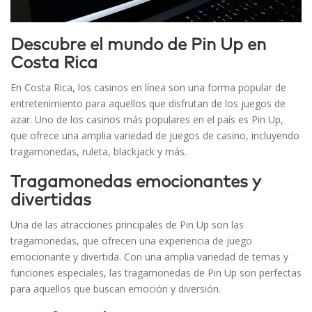
Descubre el mundo de Pin Up en
Costa Rica
En Costa Rica, los casinos en línea son una forma popular de
entretenimiento para aquellos que disfrutan de los juegos de
azar. Uno de los casinos más populares en el país es Pin Up,
que ofrece una amplia variedad de juegos de casino, incluyendo
tragamonedas, ruleta, blackjack y más.
Tragamonedas emocionantes y
divertidas
Una de las atracciones principales de Pin Up son las
tragamonedas, que ofrecen una experiencia de juego
emocionante y divertida. Con una amplia variedad de temas y
funciones especiales, las tragamonedas de Pin Up son perfectas
para aquellos que buscan emoción y diversión.