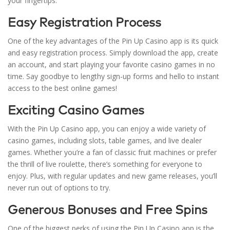
your fingertips.
Easy Registration Process
One of the key advantages of the Pin Up Casino app is its quick
and easy registration process. Simply download the app, create
an account, and start playing your favorite casino games in no
time. Say goodbye to lengthy sign-up forms and hello to instant
access to the best online games!
Exciting Casino Games
With the Pin Up Casino app, you can enjoy a wide variety of
casino games, including slots, table games, and live dealer
games. Whether you’re a fan of classic fruit machines or prefer
the thrill of live roulette, there’s something for everyone to
enjoy. Plus, with regular updates and new game releases, you’ll
never run out of options to try.
Generous Bonuses and Free Spins
One of the biggest perks of using the Pin Up Casino app is the