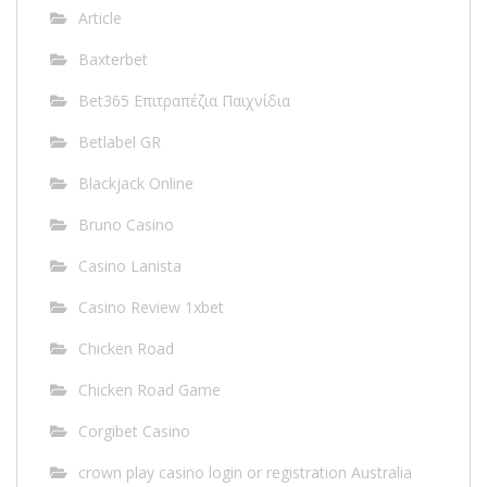
Article
Baxterbet
Bet365 Επιτραπέζια Παιχνίδια
Betlabel GR
Blackjack Online
Bruno Casino
Casino Lanista
Casino Review 1xbet
Chicken Road
Chicken Road Game
Corgibet Casino
crown play casino login or registration Australia