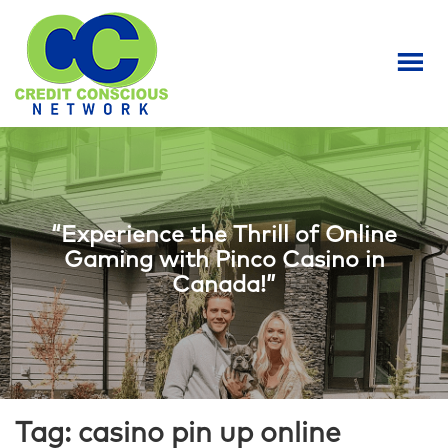
S
k
i
p
t
o
m
a
i
n
“Experience the Thrill of Online
c
Gaming with Pinco Casino in
o
Canada!”
n
t
e
n
t
Tag:
casino pin up online