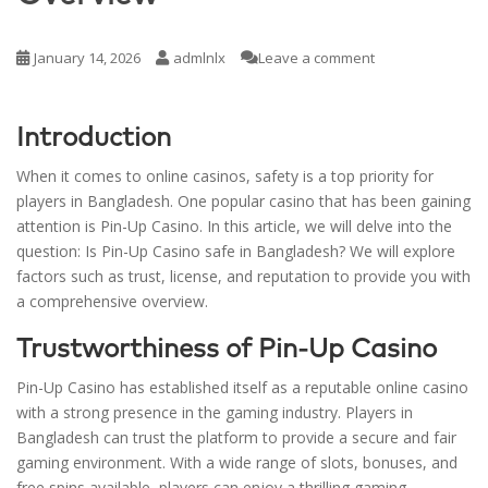
January 14, 2026
admlnlx
Leave a comment
Introduction
When it comes to online casinos, safety is a top priority for
players in Bangladesh. One popular casino that has been gaining
attention is Pin-Up Casino. In this article, we will delve into the
question: Is Pin-Up Casino safe in Bangladesh? We will explore
factors such as trust, license, and reputation to provide you with
a comprehensive overview.
Trustworthiness of Pin-Up Casino
Pin-Up Casino has established itself as a reputable online casino
with a strong presence in the gaming industry. Players in
Bangladesh can trust the platform to provide a secure and fair
gaming environment. With a wide range of slots, bonuses, and
free spins available, players can enjoy a thrilling gaming