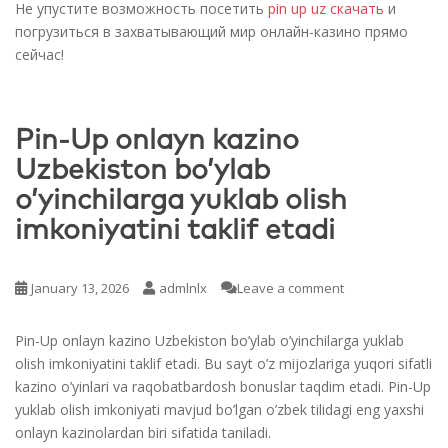
Не упустите возможность посетить
pin up uz скачать
и
погрузиться в захватывающий мир онлайн-казино прямо
сейчас!
Pin-Up onlayn kazino
Uzbekiston bo’ylab
o’yinchilarga yuklab olish
imkoniyatini taklif etadi
January 13, 2026
admlnlx
Leave a comment
Pin-Up onlayn kazino Uzbekiston bo’ylab o’yinchilarga yuklab
olish imkoniyatini taklif etadi. Bu sayt o’z mijozlariga yuqori sifatli
kazino o’yinlari va raqobatbardosh bonuslar taqdim etadi. Pin-Up
yuklab olish imkoniyati mavjud bo’lgan o’zbek tilidagi eng yaxshi
onlayn kazinolardan biri sifatida taniladi.