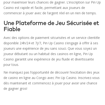
pour maximiser leurs chances de gagner. L’inscription sur Pin Up
Casino est rapide et facile, permettant aux joueurs de
commencer à jouer avec de l’argent réel en un rien de temps.
Une Plateforme de Jeu Sécurisée et
Fiable
Avec des options de paiement sécurisées et un service clientèle
disponible 24h/24 et 7j/7, Pin Up Casino s’engage à offrir à ses
joueurs une expérience de jeu sans souci. Que vous soyez un
joueur débutant ou un habitué des casinos en ligne, Pin Up
Casino garantit une expérience de jeu fluide et divertissante
pour tous.
Ne manquez pas l’opportunité de découvrir l’excitation des jeux
de casino en ligne au Congo avec Pin Up Casino. Inscrivez-vous
dès maintenant et commencez à jouer pour avoir une chance
de gagner gros!