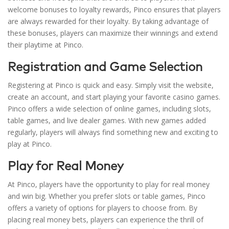
welcome bonuses to loyalty rewards, Pinco ensures that players
are always rewarded for their loyalty. By taking advantage of
these bonuses, players can maximize their winnings and extend
their playtime at Pinco.
Registration and Game Selection
Registering at Pinco is quick and easy. Simply visit the website,
create an account, and start playing your favorite casino games.
Pinco offers a wide selection of online games, including slots,
table games, and live dealer games. With new games added
regularly, players will always find something new and exciting to
play at Pinco.
Play for Real Money
At Pinco, players have the opportunity to play for real money
and win big. Whether you prefer slots or table games, Pinco
offers a variety of options for players to choose from. By
placing real money bets, players can experience the thrill of